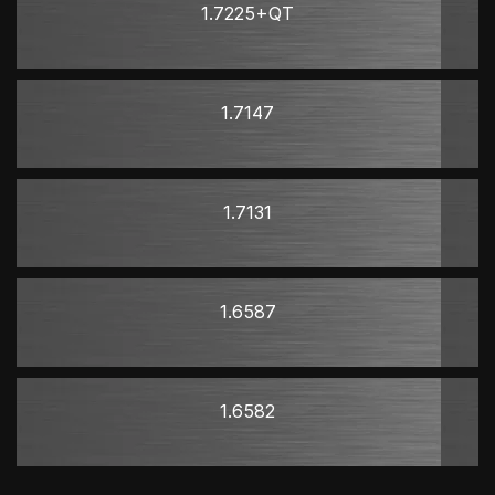
1.7225+QT
1.7147
1.7131
1.6587
1.6582