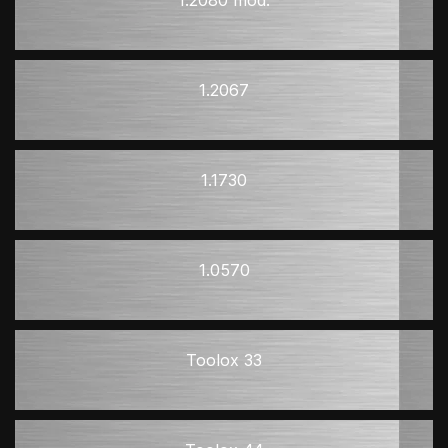
1.2067
1.1730
1.0570
Toolox 33