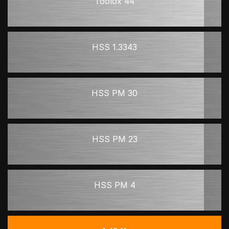
Toolox 44
HSS 1.3343
HSS PM 30
HSS PM 23
HSS PM 4