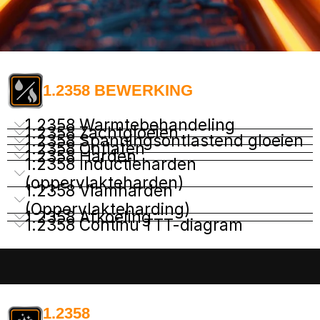
1.2358 BEWERKING
1.2358 Warmtebehandeling
1.2358 Zachtgloeien
1.2358 Spanningsontlastend gloeien
1.2358 Ontlaten
1.2358 Harden
1.2358 Inductieharden
(oppervlakteharden)
1.2358 Vlamharden
(Oppervlakteharding)
1.2358 Afkoeling
1.2358 Continu TTT-diagram
1.2358