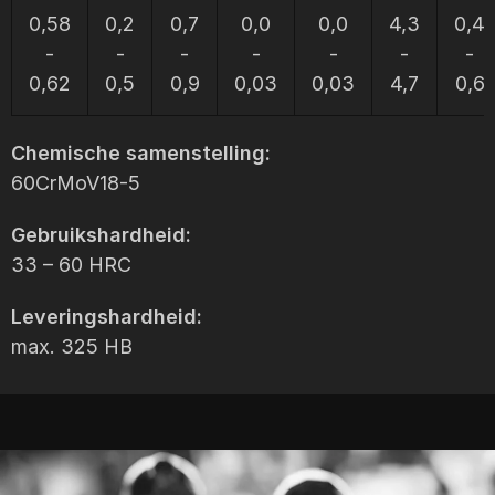
0,58
0,2
0,7
0,0
0,0
4,3
0,4
-
-
-
-
-
-
-
0,62
0,5
0,9
0,03
0,03
4,7
0,6
Chemische samenstelling:
60CrMoV18-5
Gebruikshardheid:
33 – 60 HRC
Leveringshardheid:
max. 325 HB