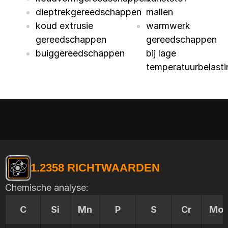
dieptrekgereedschappen
mallen
koud extrusie
warmwerk
gereedschappen
gereedschappen
buiggereedschappen
bij lage
temperatuurbelast
1.2358 RICHTWAARDEN
Chemische analyse:
C
Si
Mn
P
S
Cr
Mo