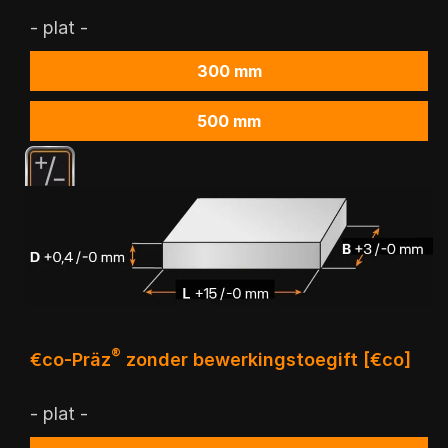
- plat -
300 mm
500 mm
®
€co-Präz
zonder bewerkingstoegift [€co]
- plat -