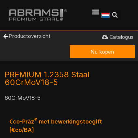
Productoverzicht
Catalogus
Nu kopen
PREMIUM 1.2358 Staal
60CrMoV18-5
60CrMoV18-5
®
€co-Präz
met bewerkingstoegift
[€co/BA]