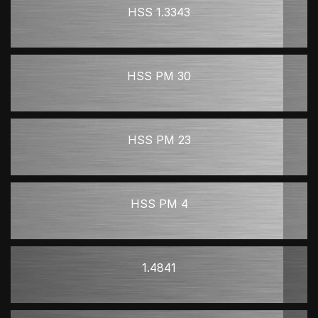
HSS 1.3343
HSS PM 30
HSS PM 23
HSS PM 4
1.4841