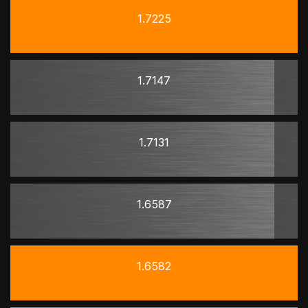
1.7225
1.7147
1.7131
1.6587
1.6582