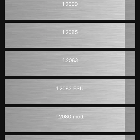
1.2099
1.2085
1.2083
1.2083 ESU
1.2080 mod.