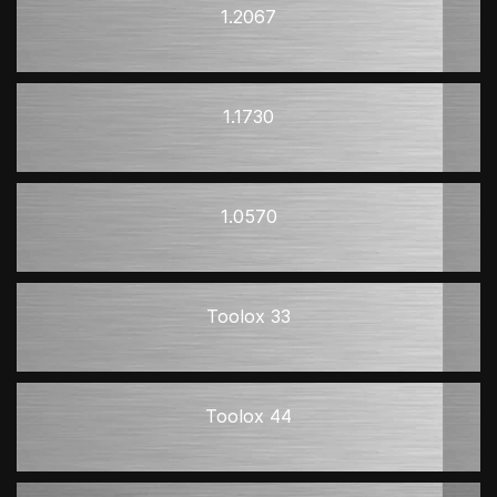
1.2067
1.1730
1.0570
Toolox 33
Toolox 44