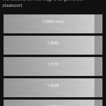
staalsoort.
1.2990 mod.
1.2842
1.2510
1.2826