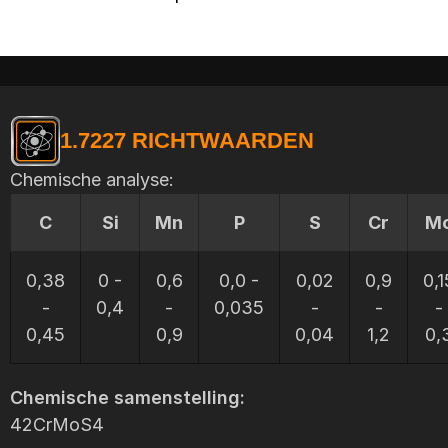
1.7227 RICHTWAARDEN
Chemische analyse:
C
Si
Mn
P
S
Cr
M
0,38
0 -
0,6
0,0 -
0,02
0,9
0,1
-
0,4
-
0,035
-
-
-
0,45
0,9
0,04
1,2
0,
Chemische samenstelling:
42CrMoS4