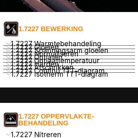
1.7227 BEWERKING
1.7227 Warmtebehandeling
1.7227 Gloeien
1.7227 Spanningsarm gloeien
1.7227 Normaliseren
1.7227 Ontlaten
1.7227 Ontlaattemperatuur
1.7227 Harden
1.7227 Afschrikken
1.7227 Continu TTT-diagram
1.7227 Isotherm TTT-diagram
1.7227 OPPERVLAKTE-
BEHANDELING
1.7227 Nitreren