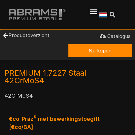
Productoverzicht
Catalogus
Nu kopen
PREMIUM 1.7227 Staal
42CrMoS4
42CrMoS4
®
€co-Präz
met bewerkingstoegift
[€co/BA]