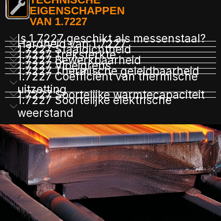
EIGENSCHAPPEN
VAN 1.7227
Is 1.7227 geschikt als messenstaal?
Hardheid van 1.7227
1.7227 Staaldichtheid
1.7227 Treksterkte
1.7227 Bewerkbaarheid
1.7227 Vloeigrens
1.7227 Thermische geleidbaarheid
1.7227 Coëfficiënt van thermische
uitzetting
1.7227 Soortelijke warmtecapaciteit
1.7227 Soortelijke elektrische
weerstand