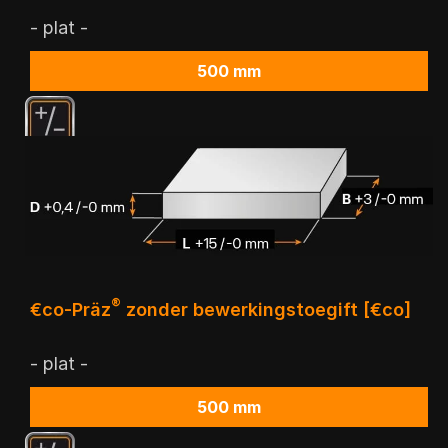
- plat -
500 mm
®
€co-Präz
zonder bewerkingstoegift [€co]
- plat -
500 mm