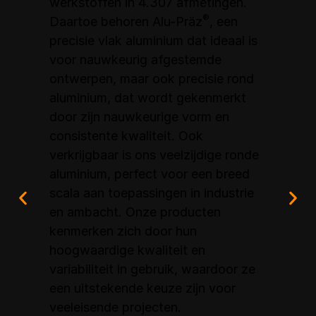
werkstoffen in 4.307 afmetingen.
me
®
Daartoe behoren Alu-Präz
, een
sc
precisie vlak aluminium dat ideaal is
do
voor nauwkeurig afgestemde
De
ken
ontwerpen, maar ook precisie rond
ve
jne
aluminium, dat wordt gekenmerkt
ri
door zijn nauwkeurige vorm en
ge
consistente kwaliteit. Ook
ko
verkrijgbaar is ons veelzijdige ronde
to
j
aluminium, perfect voor een breed
ge
scala aan toepassingen in industrie
le
en ambacht.
Onze producten
sn
kenmerken zich door hun
ef
en
hoogwaardige kwaliteit en
dr
en,
variabiliteit in gebruik, waardoor ze
een uitstekende keuze zijn voor
veeleisende projecten.