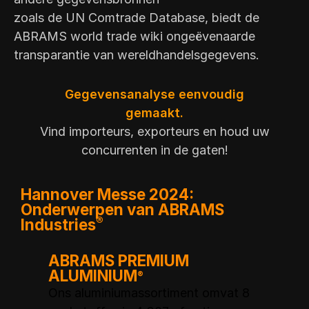
zoals de UN Comtrade Database, biedt de
ABRAMS world trade wiki ongeëvenaarde
transparantie van wereldhandelsgegevens.
Gegevensanalyse eenvoudig
gemaakt.
Vind importeurs, exporteurs en houd uw
concurrenten in de gaten!
Hannover Messe 2024:
Onderwerpen van ABRAMS
®
Industries
ABRAMS PREMIUM
A
edt
ALUMINIUM
®
On
Ons aluminiumassortiment omvat 8
ma