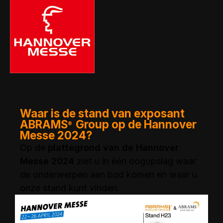
Waar is de stand van exposant
ABRAMS
Group op de Hannover
®
Messe 2024?
Op de
plattegrond van de Hannover
Messe 2024
ziet u in één oogopslag waar
de onderwerpen aan bod komen en waar u
onze stand kunt vinden.