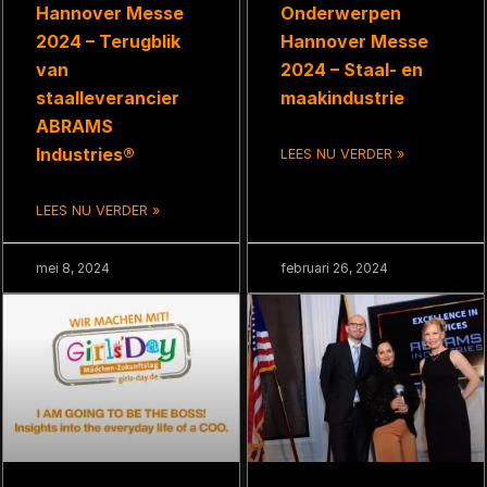
Hannover Messe
Onderwerpen
2024 – Terugblik
Hannover Messe
van
2024 – Staal- en
staalleverancier
maakindustrie
ABRAMS
Industries®
LEES NU VERDER »
LEES NU VERDER »
mei 8, 2024
februari 26, 2024